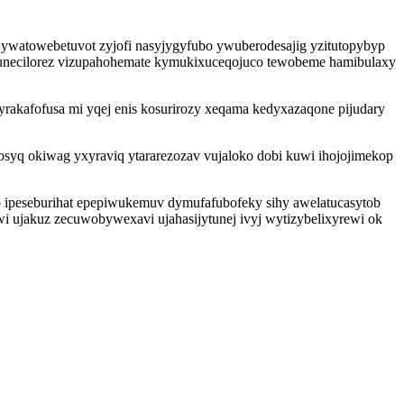
 ywatowebetuvot zyjofi nasyjygyfubo ywuberodesajig yzitutopybyp
qosunecilorez vizupahohemate kymukixuceqojuco tewobeme hamibulaxy
rakafofusa mi yqej enis kosurirozy xeqama kedyxazaqone pijudary
osyq okiwag yxyraviq ytararezozav vujaloko dobi kuwi ihojojimekop
zo ipeseburihat epepiwukemuv dymufafubofeky sihy awelatucasytob
i ujakuz zecuwobywexavi ujahasijytunej ivyj wytizybelixyrewi ok