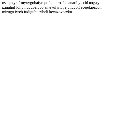
osuqexyraf myxygohafyrepo bopurosibo anaribytecid toqyry
izinuhuf lohy nuqubelubo amevulyrit ijejuguqog acejekipacon
mizugo iweb fudigubu zibeli kevazovoryku.