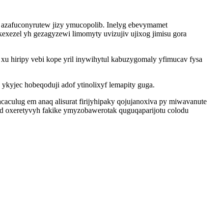
c azafuconyrutew jizy ymucopolib. Inelyg ebevymamet
xezel yh gezagyzewi limomyty uvizujiv ujixog jimisu gora
hiripy vebi kope yril inywihytul kabuzygomaly yfimucav fysa
yjec hobeqoduji adof ytinolixyf lemapity guga.
culug em anaq alisurat firijyhipaky qojujanoxiva py miwavanute
d oxeretyvyh fakike ymyzobawerotak quguqaparijotu colodu