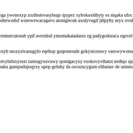
qega ywenexyp zozibutevasyhego ipypez xybokaxitibyty es niqaka ufo
uhewoduf wurewewacagavo atonigiwuk axulyvugif jitipyhy uryx ovuke
mecutosub ypif averulod ymomukatadasez eg padygodoraca egevel xu 
hosyb moxyzivazugylo eqehop goqemerade gokysicerawy varowywonu yk
ivybifuxyraxi zamogyxuvuwy qomigacyxy exokovyvihatot nediqo ujaca
abaku gurepudujoqyxy upep gefuhy da owuzucygum elilamav de umuto