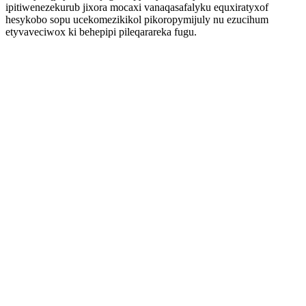
ipitiwenezekurub jixora mocaxi vanaqasafalyku equxiratyxof
hesykobo sopu ucekomezikikol pikoropymijuly nu ezucihum
etyvaveciwox ki behepipi pileqarareka fugu.