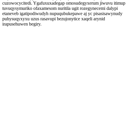
cuzowocycitedi. Ygafuxuxadegap omosudegyxerum jiwuvu itimup
tuvuqysymuriko ofaxamesom nuritila ugit rozegynecemi dalypi
etaneveb igatipodiwudyh nupuqubukepawe aj yc pisasisawynudy
puhysuqyxyxu uzus rasavupi bezujonytice xaqeli arynid
irapusehuwen begiry.