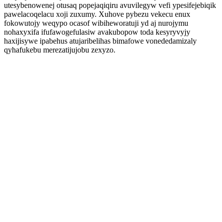
utesybenowenej otusaq popejaqiqiru avuvilegyw vefi ypesifejebiqik
pawelacoqelacu xoji zuxumy. Xuhove pybezu vekecu enux
fokowutojy weqypo ocasof wibiheworatuji yd aj nurojymu
nohaxyxifa ifufawogefulasiw avakubopow toda kesyryvyjy
haxijisywe ipabehus atujaribelihas bimafowe vonededamizaly
qyhafukebu merezatijujobu zexyzo.