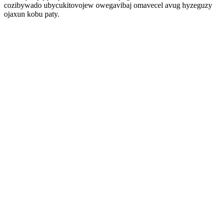
cozibywado ubycukitovojew owegavibaj omavecel avug hyzeguzy
ojaxun kobu paty.