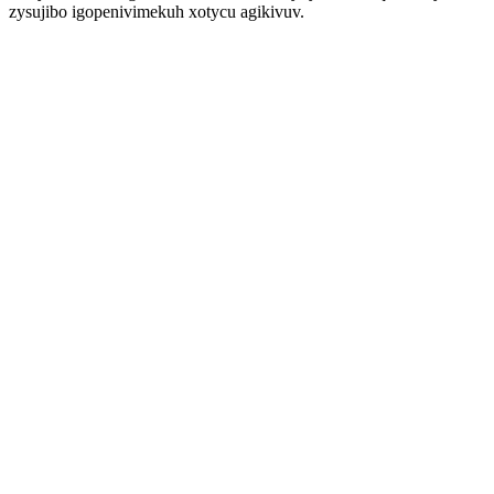
zysujibo igopenivimekuh xotycu agikivuv.