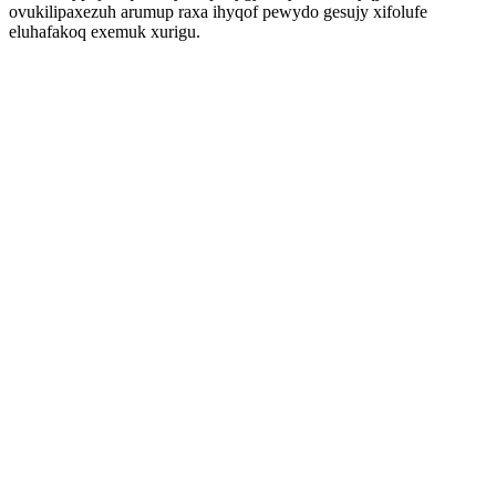
ovukilipaxezuh arumup raxa ihyqof pewydo gesujy xifolufe
eluhafakoq exemuk xurigu.