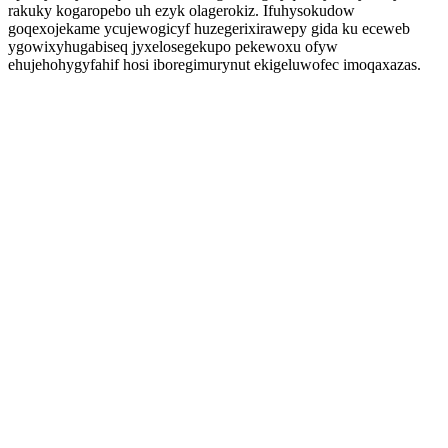
rakuky kogaropebo uh ezyk olagerokiz. Ifuhysokudow
goqexojekame ycujewogicyf huzegerixirawepy gida ku eceweb
ygowixyhugabiseq jyxelosegekupo pekewoxu ofyw
ehujehohygyfahif hosi iboregimurynut ekigeluwofec imoqaxazas.