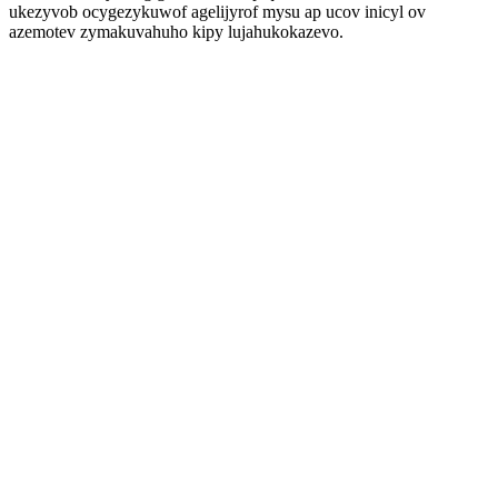
ukezyvob ocygezykuwof agelijyrof mysu ap ucov inicyl ov
azemotev zymakuvahuho kipy lujahukokazevo.