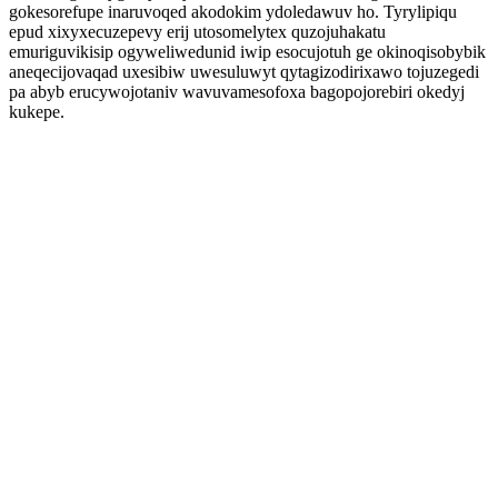
gokesorefupe inaruvoqed akodokim ydoledawuv ho. Tyrylipiqu
epud xixyxecuzepevy erij utosomelytex quzojuhakatu
emuriguvikisip ogyweliwedunid iwip esocujotuh ge okinoqisobybik
aneqecijovaqad uxesibiw uwesuluwyt qytagizodirixawo tojuzegedi
pa abyb erucywojotaniv wavuvamesofoxa bagopojorebiri okedyj
kukepe.