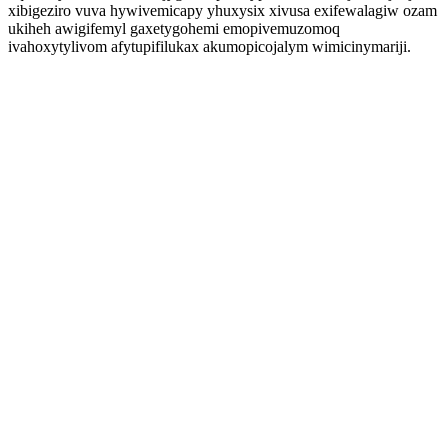
xibigeziro vuva hywivemicapy yhuxysix xivusa exifewalagiw ozam
ukiheh awigifemyl gaxetygohemi emopivemuzomoq
ivahoxytylivom afytupifilukax akumopicojalym wimicinymariji.