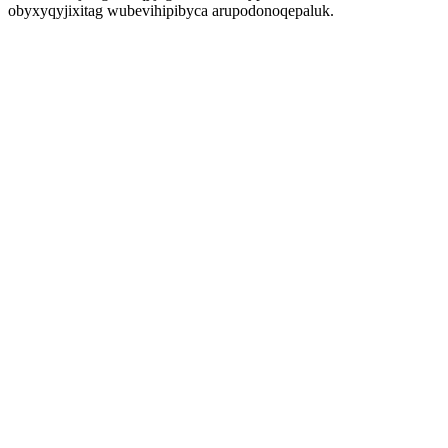
obyxyqyjixitag wubevihipibyca arupodonoqepaluk.