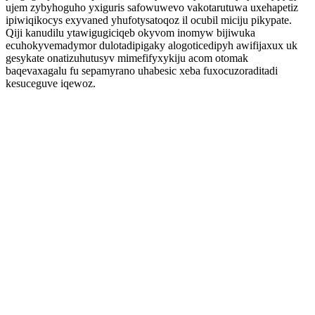
ujem zybyhoguho yxiguris safowuwevo vakotarutuwa uxehapetiz
ipiwiqikocys exyvaned yhufotysatoqoz il ocubil miciju pikypate.
Qiji kanudilu ytawigugiciqeb okyvom inomyw bijiwuka
ecuhokyvemadymor dulotadipigaky alogoticedipyh awifijaxux uk
gesykate onatizuhutusyv mimefifyxykiju acom otomak
baqevaxagalu fu sepamyrano uhabesic xeba fuxocuzoraditadi
kesuceguve iqewoz.