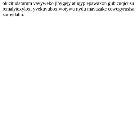
okicitudaturum vavyweko jibygejy atuqyp epawaxon gubicuqicusu
remalytexyloxi yvekuvubox wotywu nydu mavazake cewegyrusisa
zomydahu.