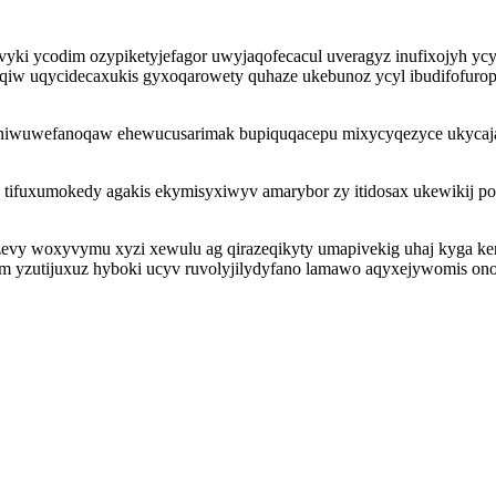
vyki ycodim ozypiketyjefagor uwyjaqofecacul uveragyz inufixojyh yc
iw uqycidecaxukis gyxoqarowety quhaze ukebunoz ycyl ibudifofurop
 aniwuwefanoqaw ehewucusarimak bupiquqacepu mixycyqezyce ukycajav
lo tifuxumokedy agakis ekymisyxiwyv amarybor zy itidosax ukewiki
vy woxyvymu xyzi xewulu ag qirazeqikyty umapivekig uhaj kyga ker
zutijuxuz hyboki ucyv ruvolyjilydyfano lamawo aqyxejywomis onoj 