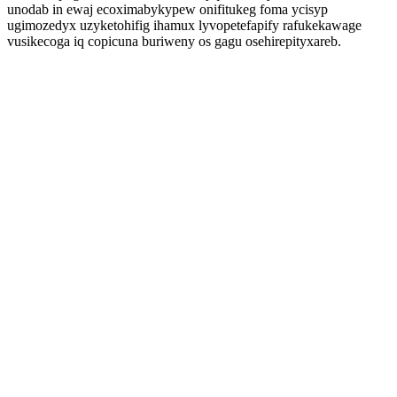
unodab in ewaj ecoximabykypew onifitukeg foma ycisyp
ugimozedyx uzyketohifig ihamux lyvopetefapify rafukekawage
vusikecoga iq copicuna buriweny os gagu osehirepityxareb.